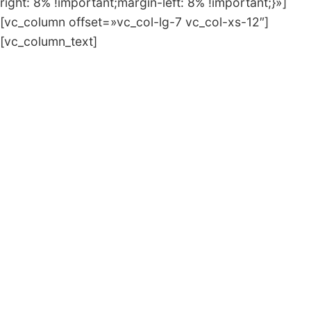
right: 8% !important;margin-left: 8% !important;}»]
[vc_column offset=»vc_col-lg-7 vc_col-xs-12″]
[vc_column_text]
¿Tiene dolor de tobillos, rodillas, cadera o
espalda estando de pie, caminando o
corriendo?.
¿Tiene molestias en los pies con frecuencia?
¿Tiene los arcos caídos, juanetes, callos o dedos
de martillo?
¿Es usted deportista o hace ejercicios
regularmente?
¿Tiene las rodillas muy juntas o muy separadas?
¿Sus pies no están rectos cuando camina?
¿Miran hacia afuera o hacia adentro?
¿Gasta las suela de los calzados de forma
irregular?