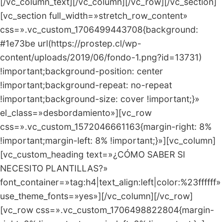
[/vc_column_text][/vc_column][/vc_row][/vc_section]
[vc_section full_width=»stretch_row_content»
css=».vc_custom_1706499443708{background:
#1e73be url(https://prostep.cl/wp-
content/uploads/2019/06/fondo-1.png?id=13731)
!important;background-position: center
!important;background-repeat: no-repeat
!important;background-size: cover !important;}»
el_class=»desbordamiento»][vc_row
css=».vc_custom_1572046661163{margin-right: 8%
!important;margin-left: 8% !important;}»][vc_column]
[vc_custom_heading text=»¿CÓMO SABER SI
NECESITO PLANTILLAS?»
font_container=»tag:h4|text_align:left|color:%23ffffff»
use_theme_fonts=»yes»][/vc_column][/vc_row]
[vc_row css=».vc_custom_1706498822804{margin-