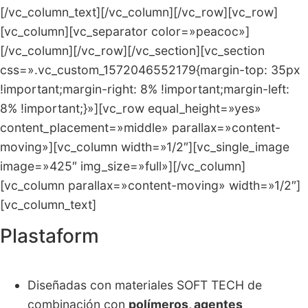
[/vc_column_text][/vc_column][/vc_row][vc_row]
[vc_column][vc_separator color=»peacoc»]
[/vc_column][/vc_row][/vc_section][vc_section
css=».vc_custom_1572046552179{margin-top: 35px
!important;margin-right: 8% !important;margin-left:
8% !important;}»][vc_row equal_height=»yes»
content_placement=»middle» parallax=»content-
moving»][vc_column width=»1/2″][vc_single_image
image=»425″ img_size=»full»][/vc_column]
[vc_column parallax=»content-moving» width=»1/2″]
[vc_column_text]
Plastaform
Diseñadas con materiales SOFT TECH de
combinación con
polímeros, agentes