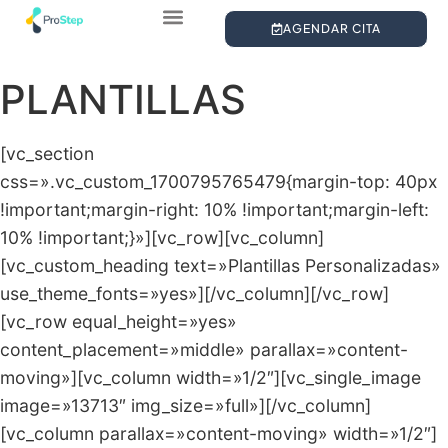
AGENDAR CITA
¿QUIÉNES SOMOS?
ESTUDIO DE LA PISADA
PLANTILLAS PERSONALIZADAS
PLANTILLAS
[vc_section
css=».vc_custom_1700795765479{margin-top: 40px
!important;margin-right: 10% !important;margin-left:
10% !important;}»][vc_row][vc_column]
[vc_custom_heading text=»Plantillas Personalizadas»
use_theme_fonts=»yes»][/vc_column][/vc_row]
[vc_row equal_height=»yes»
content_placement=»middle» parallax=»content-
moving»][vc_column width=»1/2″][vc_single_image
image=»13713″ img_size=»full»][/vc_column]
[vc_column parallax=»content-moving» width=»1/2″]