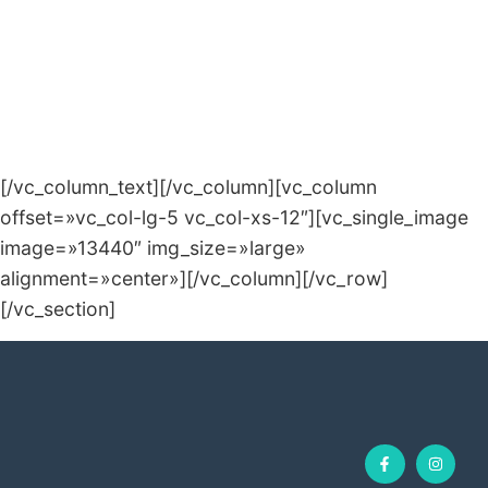
Si usted leyó estas 7 condiciones y se sintió
identificado con alguna o varias de ellas, consulte con
nuestros profesionales, y le harán saber cómo
nuestras plantillas ayudarán a mejorar su calidad de
vida. Beneficie su salud de manera rápida y efectiva.
[/vc_column_text][/vc_column][vc_column
offset=»vc_col-lg-5 vc_col-xs-12″][vc_single_image
image=»13440″ img_size=»large»
alignment=»center»][/vc_column][/vc_row]
[/vc_section]