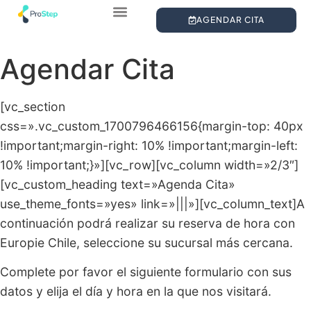
AGENDAR CITA
¿QUIÉNES SOMOS?
ESTUDIO DE LA PISADA
PLANTILLAS PERSONALIZADAS
Agendar Cita
[vc_section
css=».vc_custom_1700796466156{margin-top: 40px
!important;margin-right: 10% !important;margin-left:
10% !important;}»][vc_row][vc_column width=»2/3″]
[vc_custom_heading text=»Agenda Cita»
use_theme_fonts=»yes» link=»|||»][vc_column_text]A
continuación podrá realizar su reserva de hora con
Europie Chile, seleccione su sucursal más cercana.
Complete por favor el siguiente formulario con sus
datos y elija el día y hora en la que nos visitará.